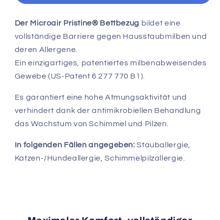
Microair
Microair
Pristine®
Pristine®
Anti-
Anti-
Der Microair Pristine® Bettbezug
bildet eine
Hausstaubmilben-
Hausstaubmilben-
vollständige Barriere gegen Hausstaubmilben und
Bettbezug
Bettbezug
deren Allergene.
Ein einzigartiges, patentiertes milbenabweisendes
Gewebe (US-Patent 6 277 770 B1).
Es garantiert eine hohe Atmungsaktivität und
verhindert dank der antimikrobiellen Behandlung
das Wachstum von Schimmel und Pilzen.
In folgenden Fällen angegeben:
Stauballergie,
Katzen-/Hundeallergie, Schimmelpilzallergie.