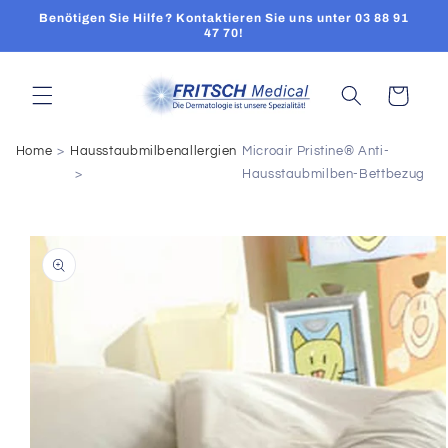
Direkt
Benötigen Sie Hilfe? Kontaktieren Sie uns unter 03 88 91
zum
47 70!
Inhalt
Warenkorb
Home
Hausstaubmilbenallergien
Microair Pristine® Anti-
Hausstaubmilben-Bettbezug
oduktinformationen
ringen