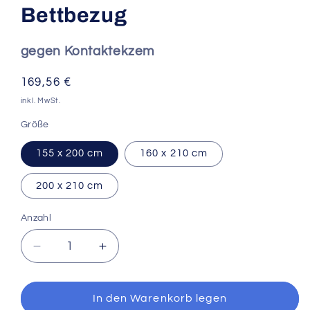
Bettbezug
gegen Kontaktekzem
Normaler
169,56 €
Preis
inkl. MwSt.
Größe
155 x 200 cm
160 x 210 cm
200 x 210 cm
Anzahl
Verringere
Erhöhe
die
die
Menge
Menge
für
für
In den Warenkorb legen