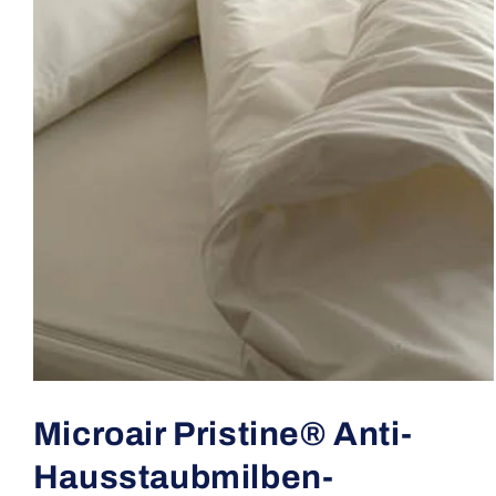
Medien
1
in
Microair Pristine® Anti-
Modal
öffnen
Hausstaubmilben-