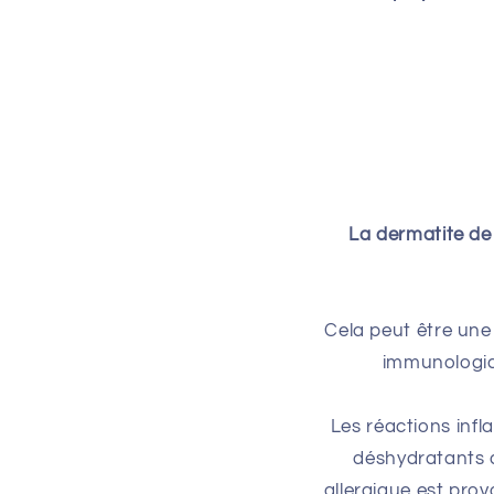
La dermatite de
Cela peut être une 
immunologiqu
Les réactions inf
déshydratants q
allergique est pro