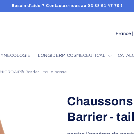
Besoin d'aide ? Contactez-nous au 03 88 91 47 70 !
C
o
u
GYNECOLOGIE
LONGIDERM COSMECEUTICAL
CATAL
n
t
ICROAIR® Barrier - taille basse
r
y
/
Chaussons
r
Barrier - ta
e
g
i