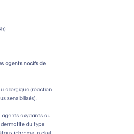
4h)
es agents nocifs de
ou allergique (réaction
 sensibilisés).
s, agents oxydants ou
a dermatite du type
taux (chrome, nickel,