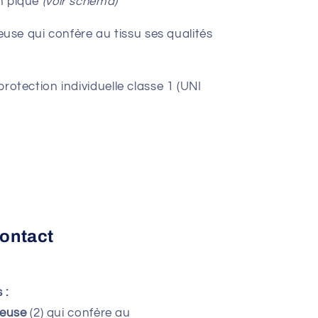
en piqué
(voir schéma)
e qui confère au tissu ses qualités
protection individuelle classe 1 (UNI
contact
 :
euse
(2) qui confère au