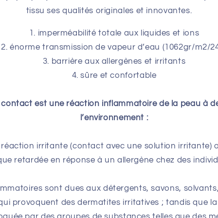
tissu ses qualités originales et innovantes.
imperméabilité totale aux liquides et ions
énorme transmission de vapeur d’eau (1062gr/m2/2
barrière aux allergènes et irritants
sûre et confortable
 contact est une réaction inflammatoire de la peau à d
l’environnement :
réaction irritante (contact avec une solution irritante) 
e retardée en réponse à un allergène chez des individus
lammatoires sont dues aux détergents, savons, solvant
ui provoquent des dermatites irritatives ; tandis que l
voquée par des groupes de substances telles que des mé