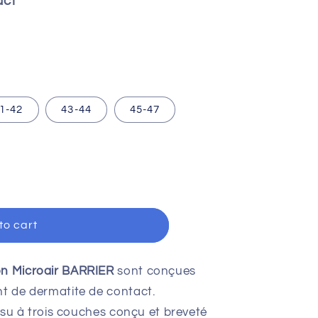
act
1-42
43-44
45-47
to cart
®
on Microair BARRIER
sont conçues
nt de dermatite de contact.
issu à trois couches conçu et breveté