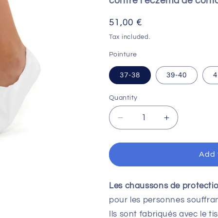
contre l'eczéma de cont
o
Regular
51,00 €
n
price
Tax included.
Pointure
37-38
39-40
4
Quantity
Decrease
Increase
quantity
quantity
for
for
Chaussons
Chaussons
Add 
MICROAIR®
MICROAIR
Barrier
Barrier
-
-
Les chaussons de protecti
taille
taille
pour les personnes souffra
basse
basse
Ils sont fabriqués avec le t