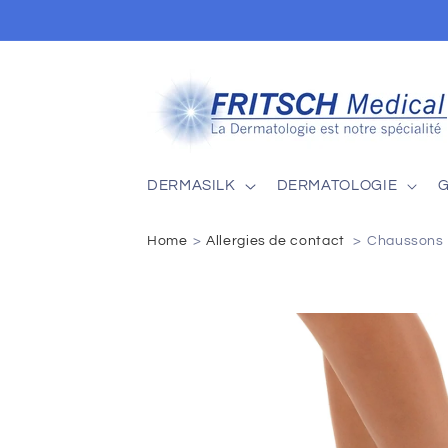
Skip to
content
DERMASILK
DERMATOLOGIE
Home
Allergies de contact
Chaussons M
Skip to
product
information