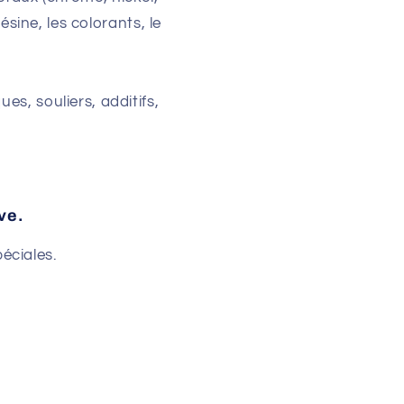
sine, les colorants, le
s, souliers, additifs,
ve.
éciales.