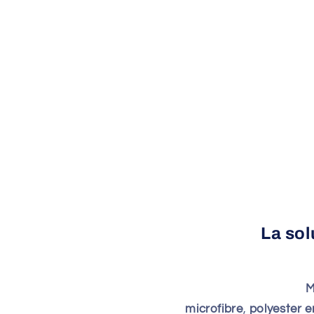
La sol
M
microfibre
,
polyester e