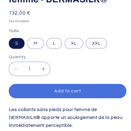
Regular
132,00 €
price
Tax included.
Taille
S
M
L
XL
XXL
Quantity
Decrease
Increase
quantity
quantity
for
for
Collant
Collant
Add to cart
sans
sans
pieds
pieds
pour
pour
Les collants sans pieds pour femme de
femme
femme
DERMASILK® apporte un soulagement de la peau
-
-
immédiatement perceptible.
DERMASILK®
DERMASILK®