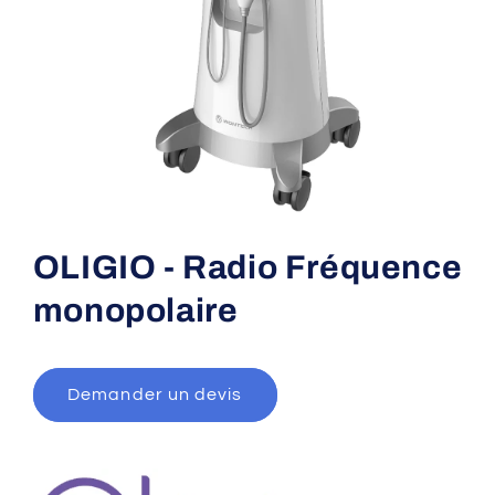
Open
media
1
OLIGIO - Radio Fréquence
in
modal
monopolaire
Demander un devis