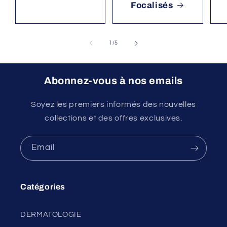
Focalisés
of
1
/
5
Abonnez-vous à nos emails
Soyez les premiers informés des nouvelles
collections et des offres exclusives.
Email
Catégories
DERMATOLOGIE