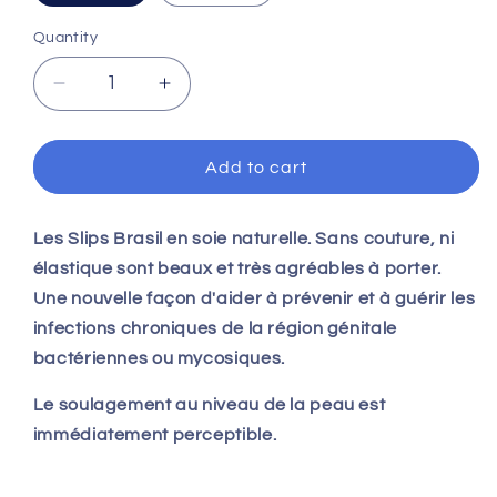
Quantity
Decrease
Increase
quantity
quantity
for
for
Slip
Slip
Add to cart
Brasil
Brasil
-
-
contre
contre
Les Slips Brasil en soie naturelle. Sans couture, ni
les
les
élastique sont beaux et très agréables à porter.
infections
infections
Une nouvelle façon d'aider à prévenir et à guérir les
chroniques
chroniques
infections chroniques de la région génitale
de
de
bactériennes ou mycosiques.
la
la
région
région
Le soulagement au niveau de la peau est
génitale
génitale
bactériennes
bactériennes
immédiatement perceptible.
ou
ou
mycosiques-
mycosiques-