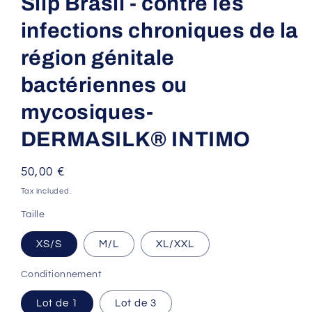
Slip Brasil - contre les
infections chroniques de la
région génitale
bactériennes ou
mycosiques-
DERMASILK® INTIMO
Regular
50,00 €
price
Tax included.
Taille
XS/S
M/L
XL/XXL
Conditionnement
Lot de 1
Lot de 3