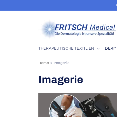
Direkt
zum
Inhalt
THERAPEUTISCHE TEXTILIEN
DERM
Home
Imagerie
K
Imagerie
a
t