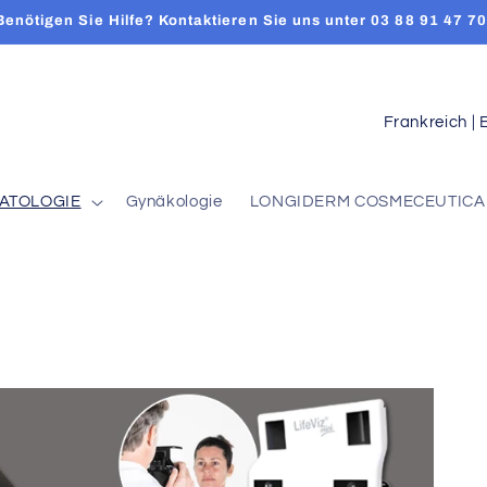
Benötigen Sie Hilfe? Kontaktieren Sie uns unter 03 88 91 47 70
L
a
n
ATOLOGIE
Gynäkologie
LONGIDERM COSMECEUTICA
d
/
R
e
g
i
o
n