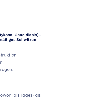
Mykose, Candidiasis) -
ermäßiges Schwitzen
struktion
rn
tragen.
owohl als Tages- als