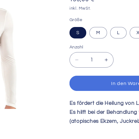
Preis
inkl. MwSt.
Größe
S
M
L
Anzahl
Verringere
Erhöhe
die
die
Menge
Menge
für
für
In den War
Herren-
Herren-
Langarmshirt
Langarmshir
-
-
Es fördert die Heilung von
DERMASILK®
DERMASIL
Es hilft bei der Behandlun
(atopisches Ekzem, Juckreiz.