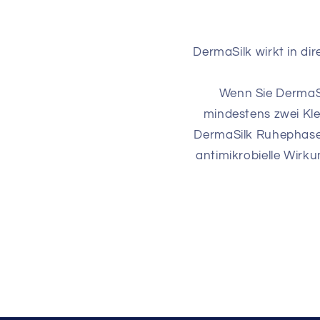
DermaSilk wirkt in di
Wenn Sie DermaSi
mindestens zwei Kl
DermaSilk Ruhephasen
antimikrobielle Wirk