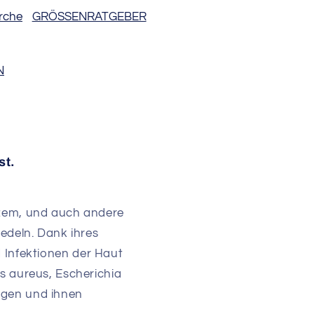
marche
GRÖSSENRATGEBER
N
st.
kzem, und auch andere
iedeln. Dank ihres
 Infektionen der Haut
s aureus, Escherichia
ugen und ihnen