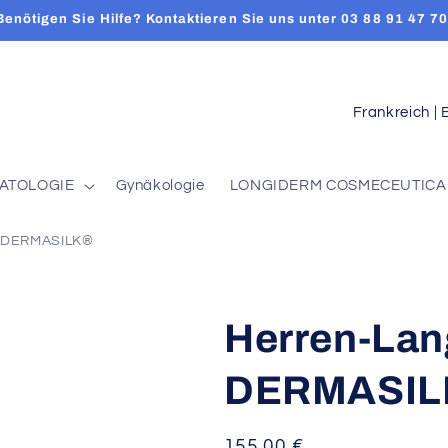
Benötigen Sie Hilfe? Kontaktieren Sie uns unter 03 88 91 47 70
L
a
n
ATOLOGIE
Gynäkologie
LONGIDERM COSMECEUTICA
d
/
- DERMASILK®
R
e
g
Herren-Lan
i
DERMASIL
o
n
Normaler
155,00 €