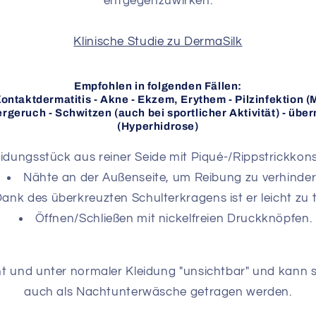
entgegenzuwirken.
Klinische Studie zu DermaSilk
Empfohlen in folgenden Fällen:
ntaktdermatitis - Akne - Ekzem, Erythem - Pilzinfektion (
rgeruch - Schwitzen (auch bei sportlicher Aktivität) - üb
(Hyperhidrose)
eidungsstück aus reiner Seide mit Piqué-/Rippstrickkon
Nähte an der Außenseite, um Reibung zu verhinde
ank des überkreuzten Schulterkragens ist er leicht zu 
Öffnen/Schließen mit nickelfreien Druckknöpfen.
cht und unter normaler Kleidung "unsichtbar" und kann s
auch als Nachtunterwäsche getragen werden.