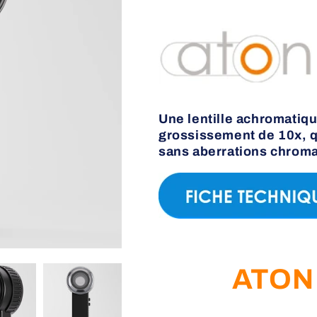
o
n
Une lentille achromatiq
grossissement de 10x, q
sans aberrations chroma
ATON 