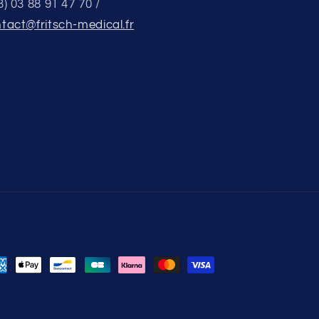
3) 03 88 91 47 70 /
tact@fritsch-medical.fr
yment
thods