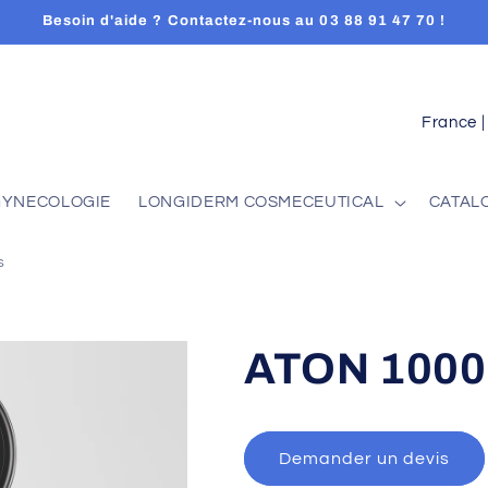
Besoin d'aide ? Contactez-nous au 03 88 91 47 70 !
C
o
u
GYNECOLOGIE
LONGIDERM COSMECEUTICAL
CATAL
n
t
s
r
y
/
ATON 1000
r
e
g
Demander un devis
i