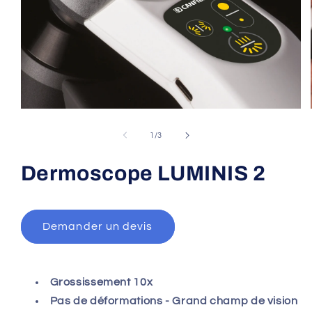
Open
media
1
of
1
/
3
in
modal
Dermoscope LUMINIS 2
Demander un devis
Grossissement 10x
Pas de déformations - Grand champ de vision