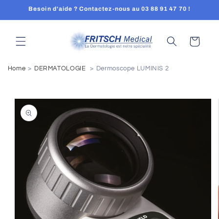
Skip to
Besoin d'aide ? Contactez-nous au 03 88 91 47 70 !
content
Cart
Home
DERMATOLOGIE
Dermoscope LUMINIS 2
Skip to
product
information