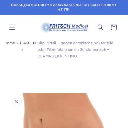
Direkt
Benötigen Sie Hilfe? Kontaktieren Sie uns unter 03 88 91
zum
47 70!
Inhalt
Warenkorb
Home
FRAUEN
Slip Brasil – gegen chronische bakterielle
oder Pilzinfektionen im Genitalbereich –
DERMASILK® INTIMO
oduktinformationen
ringen