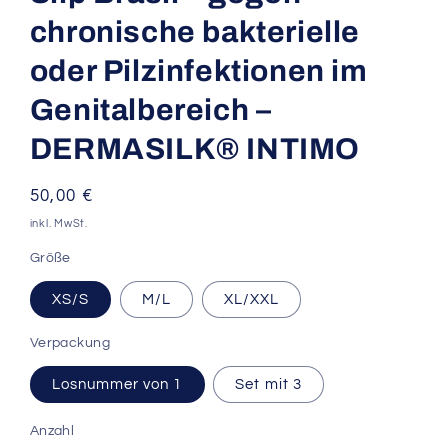
chronische bakterielle
oder Pilzinfektionen im
Genitalbereich –
DERMASILK® INTIMO
Normaler
50,00 €
Preis
inkl. MwSt.
Größe
XS/S
M/L
XL/XXL
Verpackung
Losnummer von 1
Set mit 3
Anzahl