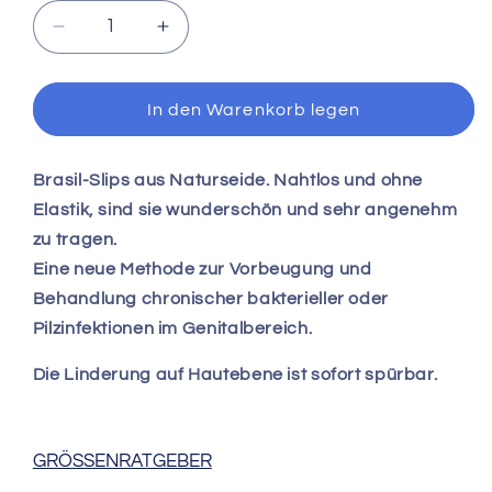
Verringere
Erhöhe
die
die
Menge
Menge
für
für
In den Warenkorb legen
Slip
Slip
Brasil
Brasil
–
–
Brasil-Slips aus Naturseide. Nahtlos und ohne
gegen
gegen
Elastik, sind sie wunderschön und sehr angenehm
chronische
chronische
zu tragen.
bakterielle
bakterielle
Eine neue Methode zur Vorbeugung und
oder
oder
Behandlung chronischer bakterieller oder
Pilzinfektionen
Pilzinfektionen
im
im
Pilzinfektionen im Genitalbereich.
Genitalbereich
Genitalbereich
–
–
Die Linderung auf Hautebene ist sofort spürbar.
DERMASILK®
DERMASILK®
INTIMO
INTIMO
GRÖSSENRATGEBER