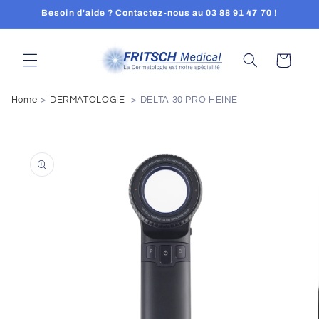
et
Besoin d'aide ? Contactez-nous au 03 88 91 47 70 !
passer
au
contenu
Panier
Home
DERMATOLOGIE
DELTA 30 PRO HEINE
Passer aux
informations
produits