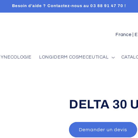
Besoin d'aide ? Contactez-nous au 03 88 91 47 70 !
P
a
y
GYNECOLOGIE
LONGIDERM COSMECEUTICAL
CATAL
s
/
r
é
g
DELTA 30 
i
o
n
Demander un devis