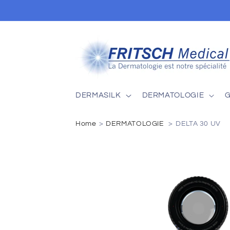
et
passer
au
contenu
DERMASILK
DERMATOLOGIE
Home
DERMATOLOGIE
DELTA 30 UV
Passer aux
informations
produits