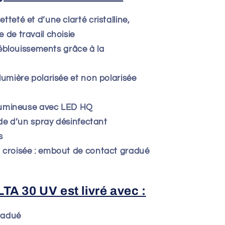
teté et d’une clarté cristalline,
e de travail choisie
i éblouissements grâce à la
lumière polarisée et non polarisée
 lumineuse avec LED HQ
ide d’un spray désinfectant
s
 croisée : embout de contact gradué
A 30 UV est livré avec :
radué