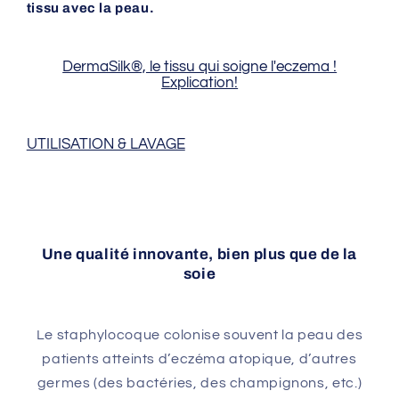
d&#39;Eczéma
d&#39;Eczéma
tissu avec la peau.
DermaSilk®, le tissu qui soigne l'eczema !
Explication!
UTILISATION & LAVAGE
Une qualité innovante, bien plus que de la
soie
Le staphylocoque colonise souvent la peau des
patients atteints d’eczéma atopique, d’autres
germes (des bactéries, des champignons, etc.)