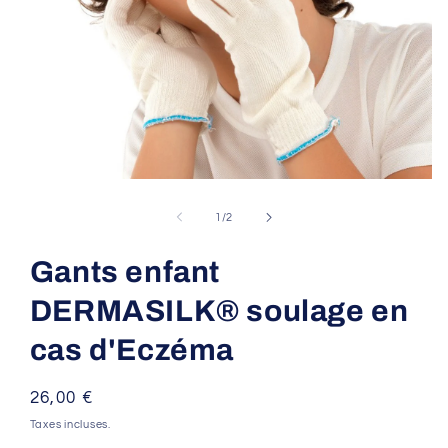
Ouvrir
le
média
de
1
/
2
1
dans
une
Gants enfant
fenêtre
modale
DERMASILK® soulage en
cas d'Eczéma
Prix
26,00 €
habituel
Taxes incluses.