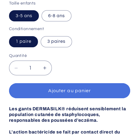
Taille enfants
3-5 ans
6-8 ans
Conditionnement
1 paire
3 paires
Quantité
Réduire
Augmenter
la
la
quantité
quantité
de
de
Ajouter au panier
Gants
Gants
enfant
enfant
Les gants
DERMASILK®
réduisent sensiblement la
DERMASILK®
DERMASILK®
population cutanée de staphylocoques,
soulage
soulage
responsables des poussées d’eczéma.
en
en
cas
cas
L’action bactéricide se fait par contact direct du