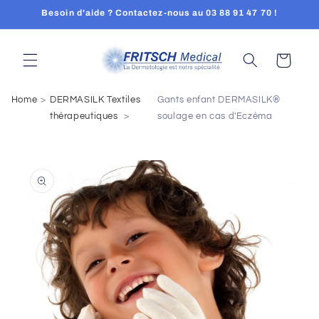
et
Besoin d'aide ? Contactez-nous au 03 88 91 47 70 !
passer
au
contenu
Panier
Home
DERMASILK Textiles
Gants enfant DERMASILK®
thérapeutiques
soulage en cas d'Eczéma
Passer aux
informations
produits