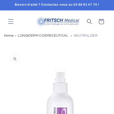
et
Besoin d'aide ? Contactez-nous au 03 88 91 47 70 !
passer
au
contenu
Panier
Home
LONGIDERM COSMECEUTICAL
NEUTRALIZER
Passer aux
informations
produits