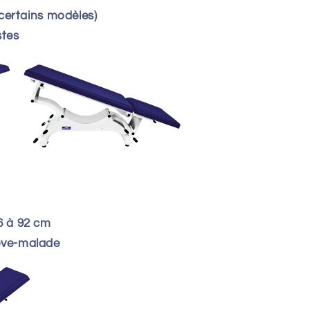
 certains modèles)
stes
6 à 92 cm
ève-malade