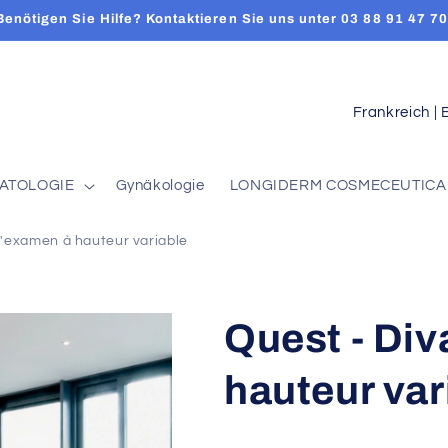
Benötigen Sie Hilfe? Kontaktieren Sie uns unter 03 88 91 47 70
L
a
n
ATOLOGIE
Gynäkologie
LONGIDERM COSMECEUTICA
d
/
d'examen à hauteur variable
R
e
g
Quest - Di
i
hauteur var
o
n