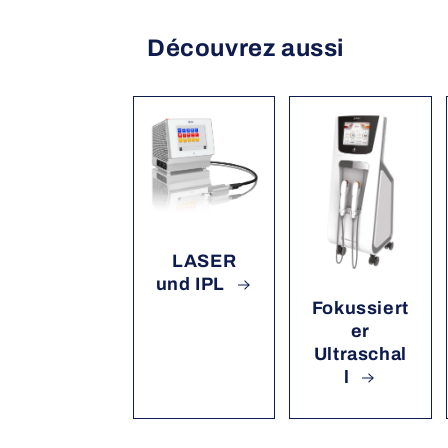
Découvrez aussi
LASER
und IPL
Fokussiert
er
Ultraschal
l